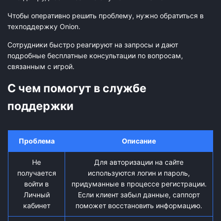
Чтобы оперативно решить проблему, нужно обратиться в
техподдержку
Onion
.
Сотрудники быстро реагируют на запросы и дают
подробные бесплатные консультации по вопросам,
связанным с игрой.
С чем помогут в службе
поддержки
Проблема
Описание
Не
Для авторизации на сайте
получается
используются логин и пароль,
войти в
придуманные в процессе регистрации.
Личный
Если клиент забыл данные, саппорт
кабинет
поможет восстановить информацию.