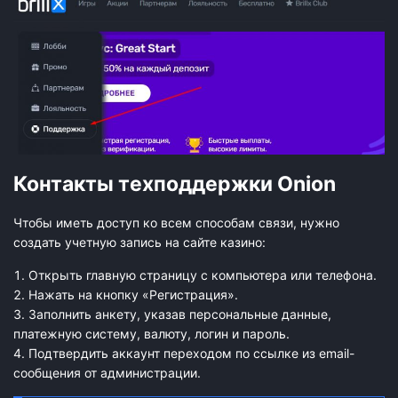
Контакты техподдержки Onion
Чтобы иметь доступ ко всем способам связи, нужно
создать учетную запись на сайте казино:
Открыть главную страницу с компьютера или телефона.
Нажать на кнопку «Регистрация».
Заполнить анкету, указав персональные данные,
платежную систему, валюту, логин и пароль.
Подтвердить аккаунт переходом по ссылке из email-
сообщения от администрации.