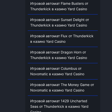
Игровой автомат Flame Busters от
Thunderkick в казино Yard Casino
Игровой автомат Sunset Delight от
Thunderkick в казино Yard Casino
Игровой автомат Flux от Thunderkick
в казино Yard Casino
Игровой автомат Dragon Horn от
Thunderkick в казино Yard Casino
Игровой автомат Columbus от
Novomatic в казино Yard Casino
Игровой автомат The Money Game от
Novomatic в казино Yard Casino
Игровой автомат 1429 Uncharted
Seas от Thunderkick в казино Yard
Casino