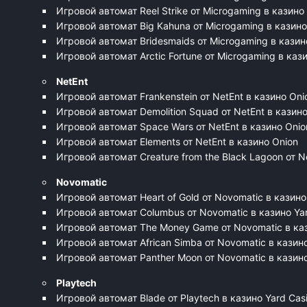
Игровой автомат Reel Strike от Microgaming в казино
Игровой автомат Big Kahuna от Microgaming в казино
Игровой автомат Bridesmaids от Microgaming в казин
Игровой автомат Arctic Fortune от Microgaming в каз
NetEnt
Игровой автомат Frankenstein от NetEnt в казино Oni
Игровой автомат Demolition Squad от NetEnt в казино
Игровой автомат Space Wars от NetEnt в казино Onio
Игровой автомат Elements от NetEnt в казино Onion
Игровой автомат Creature from the Black Lagoon от N
Novomatic
Игровой автомат Heart of Gold от Novomatic в казино
Игровой автомат Columbus от Novomatic в казино Ya
Игровой автомат The Money Game от Novomatic в каз
Игровой автомат African Simba от Novomatic в казино
Игровой автомат Panther Moon от Novomatic в казин
Playtech
Игровой автомат Blade от Playtech в казино Yard Cas